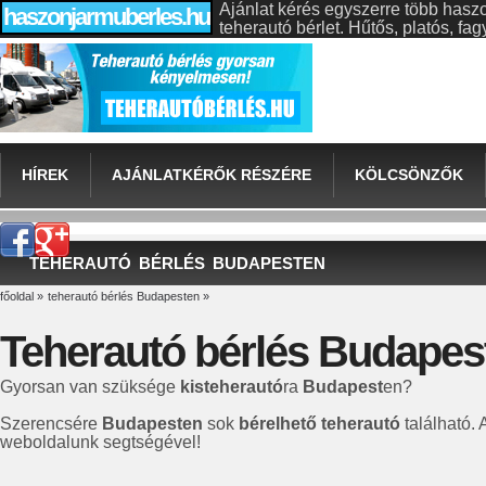
Ajánlat kérés egyszerre több hasz
haszonjarmuberles.hu
teherautó bérlet. Hűtős, platós, f
HÍREK
AJÁNLATKÉRŐK RÉSZÉRE
KÖLCSÖNZŐK
TEHERAUTÓ BÉRLÉS BUDAPESTEN
főoldal
»
teherautó bérlés Budapesten
»
Teherautó bérlés Budapes
Gyorsan van szüksége
kisteherautó
ra
Budapest
en?
Szerencsére
Budapesten
sok
bérelhető teherautó
található. 
weboldalunk segtségével!