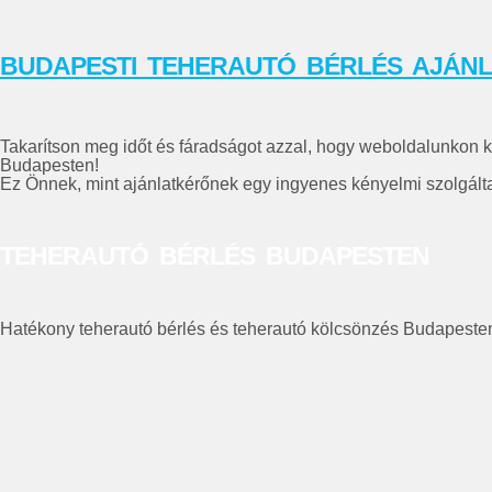
BUDAPESTI TEHERAUTÓ BÉRLÉS AJÁN
Takarítson meg időt és fáradságot azzal, hogy weboldalunkon ke
Budapesten!
Ez Önnek, mint ajánlatkérőnek egy ingyenes kényelmi szolgálta
TEHERAUTÓ BÉRLÉS
BUDAPESTEN
Hatékony teherautó bérlés és teherautó kölcsönzés Budapesten