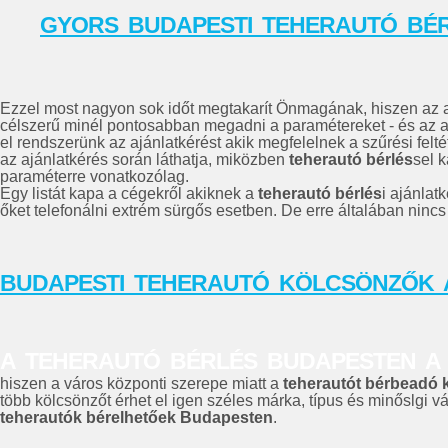
GYORS BUDAPESTI TEHERAUTÓ BÉR
Ezzel most nagyon sok időt megtakarít Önmagának, hiszen az a
célszerű minél pontosabban megadni a paramétereket - és az a
el rendszerünk az ajánlatkérést akik megfelelnek a szűrési felt
az ajánlatkérés során láthatja, miközben
teherautó bérlés
sel k
paraméterre vonatkozólag.
Egy listát kapa a cégekről akiknek a
teherautó bérlés
i ajánlat
őket telefonálni extrém sürgős esetben. De erre általában ninc
BUDAPESTI TEHERAUTÓ KÖLCSÖNZŐK 
A TEHERAUTÓ BÉRLÉS BUDAPESTEN A
hiszen a város központi szerepe miatt a
teherautót bérbeadó 
több kölcsönzőt érhet el igen széles márka, típus és minőslgi 
teherautók bérelhetőek Budapesten
.