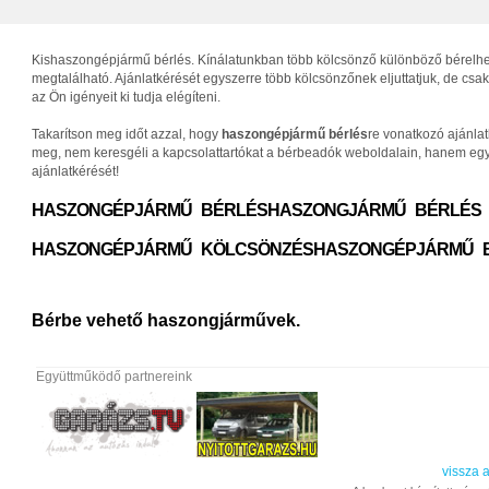
Kishaszongépjármű bérlés. Kínálatunkban több kölcsönző különböző bérelhető 
megtalálható. Ajánlatkérését egyszerre több kölcsönzőnek eljuttatjuk, de c
az Ön igényeit ki tudja elégíteni.
Takarítson meg időt azzal, hogy
haszongépjármű bérlés
re vonatkozó ajánla
meg, nem keresgéli a kapcsolattartókat a bérbeadók weboldalain, hanem egys
ajánlatkérését!
HASZONGÉPJÁRMŰ BÉRLÉS
HASZONGJÁRMŰ BÉRLÉS
HASZONGÉPJÁRMŰ KÖLCSÖNZÉS
HASZONGÉPJÁRMŰ 
Bérbe vehető haszongjárművek.
Együttműködő partnereink
vissza a