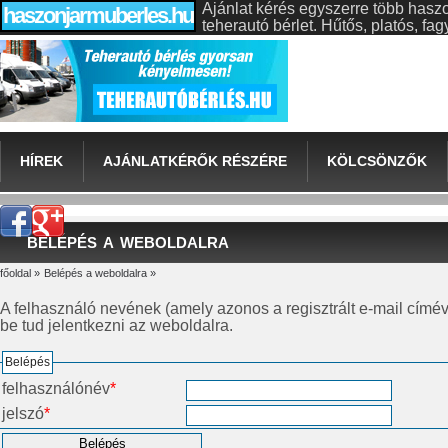
Ajánlat kérés egyszerre több hasz
haszonjarmuberles.hu
teherautó bérlet. Hűtős, platós, f
HÍREK
AJÁNLATKÉRŐK RÉSZÉRE
KÖLCSÖNZŐK
BELÉPÉS A WEBOLDALRA
főoldal
»
Belépés a weboldalra
»
A felhasználó nevének (amely azonos a regisztrált e-mail cím
be tud jelentkezni az weboldalra.
Belépés
felhasználónév
*
jelszó
*