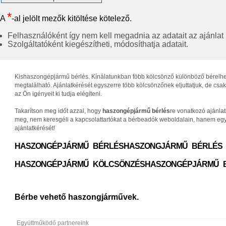
*
A
-al jelölt mezők kitöltése kötelező.
Felhasználóként így nem kell megadnia az adatait az ajánlat ké
Szolgáltatóként kiegészítheti, módosíthatja adatait.
Kishaszongépjármű bérlés. Kínálatunkban több kölcsönző különböző bérelhető 
megtalálható. Ajánlatkérését egyszerre több kölcsönzőnek eljuttatjuk, de c
az Ön igényeit ki tudja elégíteni.
Takarítson meg időt azzal, hogy
haszongépjármű bérlés
re vonatkozó ajánla
meg, nem keresgéli a kapcsolattartókat a bérbeadók weboldalain, hanem egys
ajánlatkérését!
HASZONGÉPJÁRMŰ BÉRLÉS
HASZONGJÁRMŰ BÉRLÉS
HASZONGÉPJÁRMŰ KÖLCSÖNZÉS
HASZONGÉPJÁRMŰ 
Bérbe vehető haszongjárművek.
Együttműködő partnereink