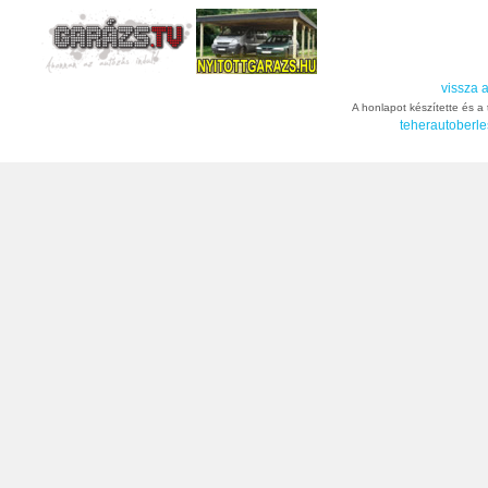
vissza a
A honlapot készítette és a t
teherautoberle