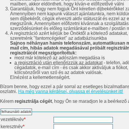
mailben, akkor eldöntheti, hogy kíván-e előfizetővé válni
Garantáljuk, hogy nem fogjuk Önt kéretlen díjbekérőkkel za
Amennyiben nem kapunk választ ajánlatunkra, nem küldü
sem díjbekérőt, cégük elveszti aktív státuszát és ezzel a
megszűnik. Amennyiben előfizetni kívánnak a szolgáltatás
szerződésünket és előleg számlánkat e-mailben / postán 
A regisztráció azért kérjük be Önöktől a kötelező adatakat
szeretnénk "fantomcégeket" az adatbázisunkba
Sajnos néhányan hamis telefonszám, automatikusan 
mail cím, hibás adatok megadásával próbált regisztrálni
regisztráicót megszigorítottuk:
most már kötelező az adószám megadása is
a regisztráció után ellenőrizzük az adatokat
- telefon, a
cégadatok, e-mail cím - és csak akkor aktiváljuk a fiókot
kölcsönzőről van szó és az adatok valósak.
Elnézést a kellemetlenségért.
Bízom benne, hogy ezzel a pár sorral az esetleges bizalmatlans
oszlatni.
Ha még vanna kérdései, olvassa el érvelésünket itt!
Kérem
regisztrálja cégét
, hogy Ön se maradjon le a beérkező a
felhasználó adatok
vezetéknév
*
keresztnév
*