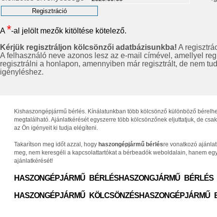
*
A
-al jelölt mezők kitöltése kötelező.
Kérjük regisztráljon kölcsönzői adatbázisunkba!
A regisztrá
A felhasználó neve azonos lesz az e-mail címével, amellyel reg
regisztrálni a honlapon, amennyiben már regisztrált, de nem tud b
igényléshez.
Kishaszongépjármű bérlés. Kínálatunkban több kölcsönző különböző bérelhető 
megtalálható. Ajánlatkérését egyszerre több kölcsönzőnek eljuttatjuk, de c
az Ön igényeit ki tudja elégíteni.
Takarítson meg időt azzal, hogy
haszongépjármű bérlés
re vonatkozó ajánla
meg, nem keresgéli a kapcsolattartókat a bérbeadók weboldalain, hanem egys
ajánlatkérését!
HASZONGÉPJÁRMŰ BÉRLÉS
HASZONGJÁRMŰ BÉRLÉS
HASZONGÉPJÁRMŰ KÖLCSÖNZÉS
HASZONGÉPJÁRMŰ 