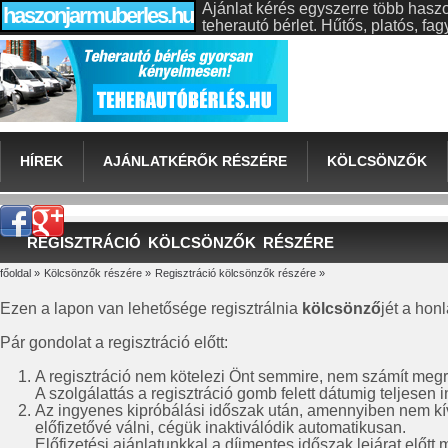
Ajánlat kérés egyszerre több hasz
haszonjarmuberles.hu
teherautó bérlet. Hűtős, platós, f
HÍREK
AJÁNLATKÉRŐK RÉSZÉRE
KÖLCSÖNZŐK
REGISZTRÁCIÓ KÖLCSÖNZŐK RÉSZÉRE
főoldal
»
Kölcsönzők részére
»
Regisztráció kölcsönzők részére
»
Ezen a lapon van lehetősége regisztrálnia
kölcsönző
jét a hon
Pár gondolat a regisztráció előtt:
A regisztráció nem kötelezi Önt semmire, nem számít meg
A szolgálattás a regisztráció gomb felett dátumig teljesen 
Az ingyenes kipróbálási időszak után, amennyiben nem k
előfizetővé válni, cégük inaktiválódik automatikusan.
Előfizetési ajánlatunkkal a díjmentes időszak lejárat előtt