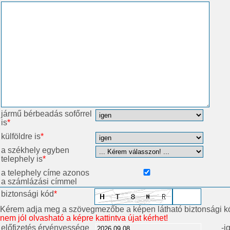
jármű bérbeadás sofőrrel
is
*
külföldre is
*
a székhely egyben
telephely is
*
a telephely címe azonos
a számlázási címmel
biztonsági kód
*
Kérem adja meg a szövegmezőbe a képen látható biztonsági k
nem jól olvasható a képre kattintva újat kérhet!
előfizetés érvényessége
-i