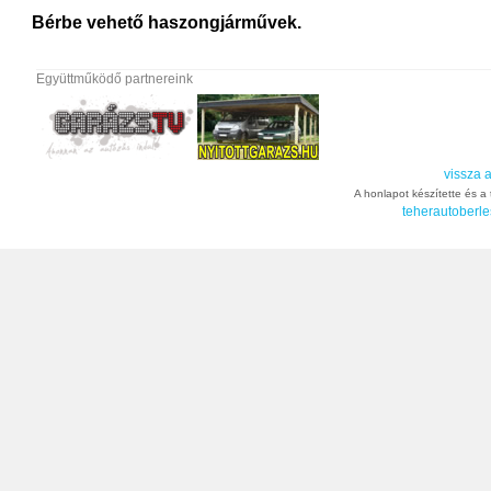
Bérbe vehető haszongjárművek.
Együttműködő partnereink
vissza a
A honlapot készítette és a t
teherautoberle