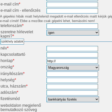
e-mail cím
*
e-mail cím - ellenőrzés
A gépelési hibák miatt helytelenül megadott e-mail ellenőrzés maitt kérjük gép
e-mail címét! Ebbe a mezőbe csak gépelni lehet, bemásolni nem!
telefonszám
*
szeretne hírlevelet
kapni?
*
székhely adatok
név
*
kapcsolattartó
honlap
*
ország
*
irányítószám
*
helység
*
utca, házszám
*
adószám
*
fizetésmód
weboldalon megjelenő
bemutatkozó szöveg