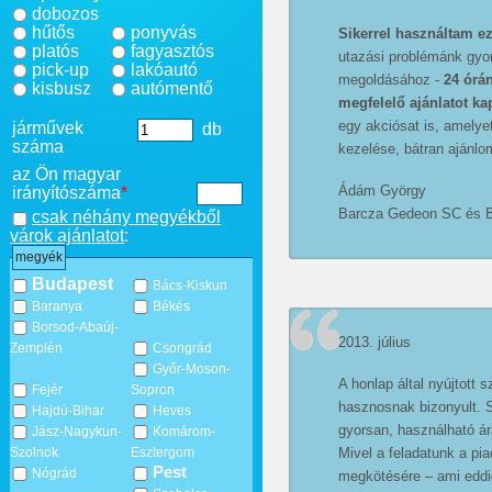
dobozos
hűtős
ponyvás
Sikerrel használtam ez
platós
fagyasztós
utazási problémánk gyo
pick-up
lakóautó
megoldásához -
24 órán
kisbusz
autómentő
megfelelő ajánlatot ka
egy akciósat is, amelyet
járművek
db
száma
kezelése, bátran ajánl
az Ön magyar
Ádám György
irányítószáma
*
Barcza Gedeon SC és 
csak néhány megyékből
várok ajánlatot
:
megyék
Budapest
Bács-Kiskun
Baranya
Békés
Borsod-Abaúj-
2013. július
Zemplén
Csongrád
Győr-Moson-
A honlap által nyújtott 
Fejér
Sopron
hasznosnak bizonyult. S
Hajdú-Bihar
Heves
gyorsan, használható ár
Jász-Nagykun-
Komárom-
Mivel a feladatunk a pia
Szolnok
Esztergom
Pest
Nógrád
megkötésére – ami eddi