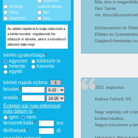
Szabolcs-
Más úton is megpróbáltu
Somogy
Szatmár-Bereg
Dési Tamás
Tolna
Vas
mb. főosztályvezető-hel
Veszprém
Zala
Közbeszerzési és Ellát
Az alábbi naptárral ki tudja választani a
Ellátási és Üzemeltetés
a bérlet kezdeti- végdátumát.
Ha
többször is bérelne, akkor a következő
Gépjármű-fenntartási és
dátumot adja meg!
bérlés gyakorisága
*
egyszeri
többször is
hetente
havonta
egyéb
bérleti napok száma
2013. augusztus
felvétel
*
leadás
*
Kedves FaXuniL Kft,
Érdekel pár nap eltéréssel
más dátum is
:
*
Nagy segítség volt szám
igen
nem
kiválasztásához.
tervezett futás
*
km
Nagyon köszönöm a leh
férőhelyek
*
fő
Üdvözlettel, Bihari Katal