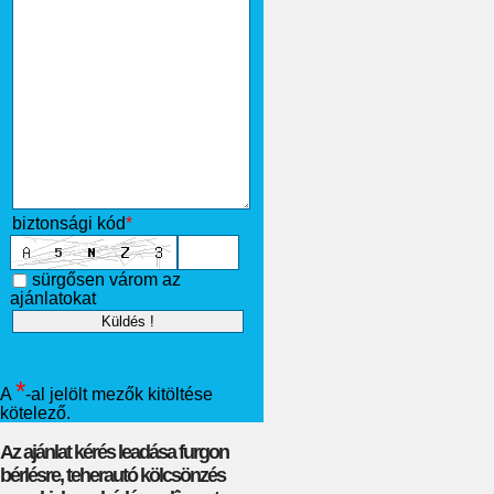
biztonsági kód
*
sürgősen várom az
ajánlatokat
*
A
-al jelölt mezők kitöltése
kötelező.
Az ajánlat kérés leadása furgon
bérlésre, teherautó kölcsönzés