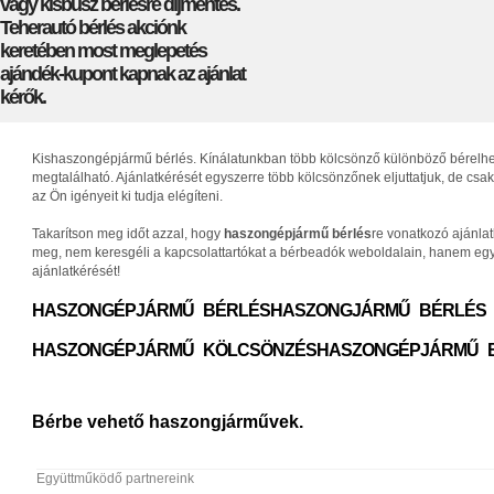
vagy kisbusz bérlésre díjmentes.
Teherautó bérlés akciónk
keretében most meglepetés
ajándék-kupont kapnak az ajánlat
kérők.
Kishaszongépjármű bérlés. Kínálatunkban több kölcsönző különböző bérelhető 
megtalálható. Ajánlatkérését egyszerre több kölcsönzőnek eljuttatjuk, de c
az Ön igényeit ki tudja elégíteni.
Takarítson meg időt azzal, hogy
haszongépjármű bérlés
re vonatkozó ajánla
meg, nem keresgéli a kapcsolattartókat a bérbeadók weboldalain, hanem egys
ajánlatkérését!
HASZONGÉPJÁRMŰ BÉRLÉS
HASZONGJÁRMŰ BÉRLÉS
HASZONGÉPJÁRMŰ KÖLCSÖNZÉS
HASZONGÉPJÁRMŰ 
Bérbe vehető haszongjárművek.
Együttműködő partnereink