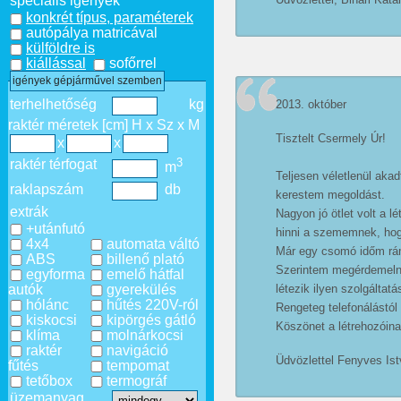
speciális igények
konkrét típus, paraméterek
autópálya matricával
külföldre is
kiállással
sofőrrel
igények gépjárművel szemben
terhelhetőség
kg
2013. október
raktér méretek [cm] H x Sz x M
Tisztelt Csermely Úr!
x
x
3
raktér térfogat
m
Teljesen véletlenül aka
raklapszám
db
kerestem megoldást.
extrák
Nagyon jó ötlet volt a l
+utánfutó
hinni a szememnek, hogy
4x4
automata váltó
Már egy csomó időm ráme
ABS
billenő plató
Szerintem megérdemelne
egyforma
emelő hátfal
autók
gyerekülés
létezik ilyen szolgáltatá
hólánc
hűtés 220V-ról
Rengeteg telefonálástól
kiskocsi
kipörgés gátló
Köszönet a létrehozóina
klíma
molnárkocsi
raktér
navigáció
Üdvözlettel Fenyves Is
fűtés
tempomat
tetőbox
termográf
üzemanyag