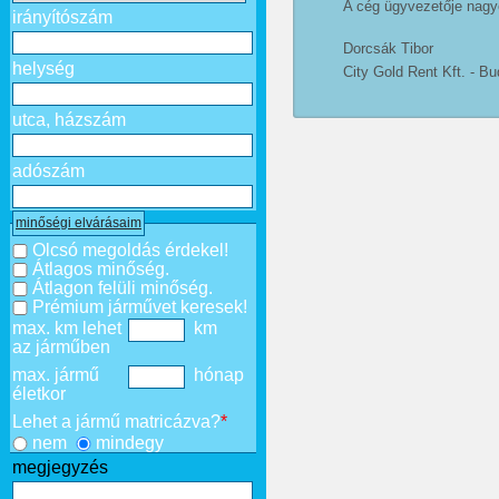
A cég ügyvezetője nagy
irányítószám
Dorcsák Tibor
helység
City Gold Rent Kft. - B
utca, házszám
adószám
minőségi elvárásaim
Olcsó megoldás érdekel!
Átlagos minőség.
Átlagon felüli minőség.
Prémium járművet keresek!
max. km lehet
km
az járműben
max. jármű
hónap
életkor
Lehet a jármű matricázva?
*
nem
mindegy
megjegyzés