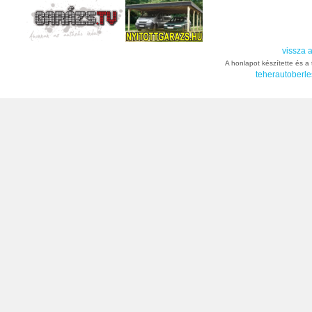
vissza a
A honlapot készítette és a t
teherautoberle