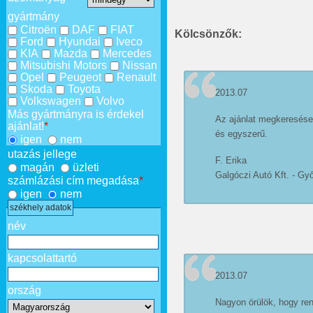
gyártmány
Citroën
DAF
FIAT
Kölcsönzők:
Ford
Hyundai
Iveco
KIA
Mazda
Mercedes
Mitsubishi Motors
Nissan
Opel
Peugeot
Renault
Skoda
Toyota
2013.07
Volkswagen
Volvo
Más gyártmányra is érdekel
Az ajánlat megkeresése
ajánlat!
*
és egyszerű.
igen
nem
utazás jellege
F. Erika
magán
üzleti
Galgóczi Autó Kft. - Gy
számlázási cím megadása
*
igen
nem
székhely adatok
név
kapcsolattartó
2013.07
ország
Nagyon örülök, hogy ren