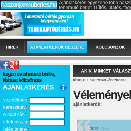
Ajánlat kérés egyszerre több hasz
haszonjarmuberles.hu
teherautó bérlet. Hűtős, platós, f
HÍREK
AJÁNLATKÉRŐK RÉSZÉRE
KÖLCSÖNZŐK
AKIK MINKET VÁLAS
furgon és teherautó bérlés,
kisbusz kölcsönzés
főoldal
»
»
akik minket választottak
»
AJÁNLATKÉRÉS
Véleménye
vezetéknév
*
ajánlatkérők:
keresztnév
*
e-mail cím
*
telefonszám
*
felépítmény
*
2013. június