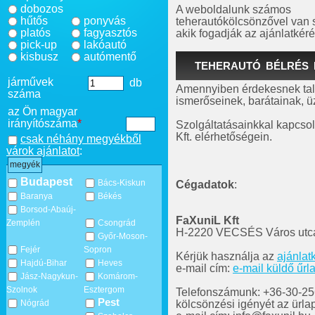
dobozos
A weboldalunk számos
hűtős
ponyvás
teherautókölcsönzővel van
platós
fagyasztós
akik fogadják az ajánlatkéré
pick-up
lakóautó
kisbusz
autómentő
TEHERAUTÓ BÉLRÉS 
járművek
db
Amennyiben érdekesnek talá
száma
ismerőseinek, barátainak, üz
az Ön magyar
irányítószáma
*
Szolgáltatásainkkal kapcsol
Kft. elérhetőségein.
csak néhány megyékből
várok ajánlatot
:
megyék
Budapest
Bács-Kiskun
Cégadatok
:
Baranya
Békés
Borsod-Abaúj-
FaXuniL Kft
Zemplén
Csongrád
H-2220 VECSÉS Város utca
Győr-Moson-
Fejér
Sopron
Kérjük használja az
ajánlat
Hajdú-Bihar
Heves
e-mail cím:
e-mail küldő űrl
Jász-Nagykun-
Komárom-
Szolnok
Esztergom
Telefonszámunk: +36-30-256-
Pest
kölcsönzési igényét az ürla
Nógrád