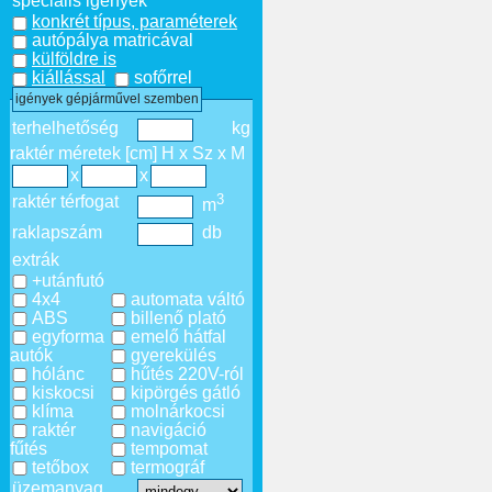
speciális igények
konkrét típus, paraméterek
autópálya matricával
külföldre is
kiállással
sofőrrel
igények gépjárművel szemben
terhelhetőség
kg
raktér méretek [cm] H x Sz x M
x
x
3
raktér térfogat
m
raklapszám
db
extrák
+utánfutó
4x4
automata váltó
ABS
billenő plató
egyforma
emelő hátfal
autók
gyerekülés
hólánc
hűtés 220V-ról
kiskocsi
kipörgés gátló
klíma
molnárkocsi
raktér
navigáció
fűtés
tempomat
tetőbox
termográf
üzemanyag