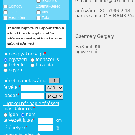
e-mail cím: info@faxunil.hu
Szabolcs-
Somogy
Szatmár-Bereg
adószám: 13017996-2-13
Tolna
Vas
bankszámla: CIB BANK Ve
Veszprém
Zala
Az alábbi naptárral ki tudja választani a
a bérlet kezdeti- végdátumát.
Ha
Csermely Gergely
többször is bérelne, akkor a következő
dátumot adja meg!
FaXuniL Kft.
ügyvezető
bérlés gyakorisága
*
egyszeri
többször is
hetente
havonta
egyéb
bérleti napok száma
felvétel
*
leadás
*
Érdekel pár nap eltéréssel
más dátum is
:
*
igen
nem
tervezett futás
*
km
férőhelyek
*
fő