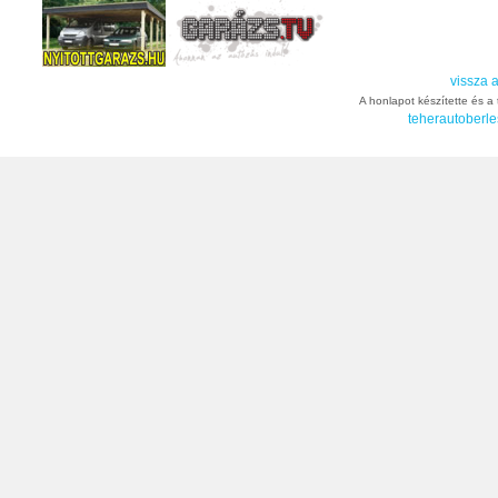
vissza a
A honlapot készítette és a t
teherautoberle