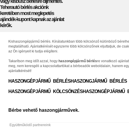
vagy kisbusz bérlésre díjmentes.
Teherautó bérlés akciónk
keretében most meglepetés
ajándék-kupont kapnak az ajánlat
kérők.
Kishaszongépjármű bérlés. Kínálatunkban több kölcsönző különböző bérelhető 
megtalálható. Ajánlatkérését egyszerre több kölcsönzőnek eljuttatjuk, de c
az Ön igényeit ki tudja elégíteni.
Takarítson meg időt azzal, hogy
haszongépjármű bérlés
re vonatkozó ajánla
meg, nem keresgéli a kapcsolattartókat a bérbeadók weboldalain, hanem egys
ajánlatkérését!
HASZONGÉPJÁRMŰ BÉRLÉS
HASZONGJÁRMŰ BÉRLÉS
HASZONGÉPJÁRMŰ KÖLCSÖNZÉS
HASZONGÉPJÁRMŰ 
Bérbe vehető haszongjárművek.
Együttműködő partnereink