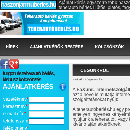
Ajánlat kérés egyszerre több hasz
haszonjarmuberles.hu
teherautó bérlet. Hűtős, platós, f
HÍREK
AJÁNLATKÉRŐK RÉSZÉRE
KÖLCSÖNZŐK
CÉGÜNKRŐL
furgon és teherautó bérlés,
kisbusz kölcsönzés
főoldal
»
Cégünkről
»
AJÁNLATKÉRÉS
A
FaXuniL Internetszolgált
azt a neve is mutatja intern
vezetéknév
*
szolgáltatásokat nyújt:
keresztnév
*
A teherautóbérlés.hu egy pr
e-mail cím
*
amelyen ingyenes kényelmi 
nyújtunk a teherautót vagy 
telefonszám
*
kívánó ajánlatkérőknek.
felépítmény
*