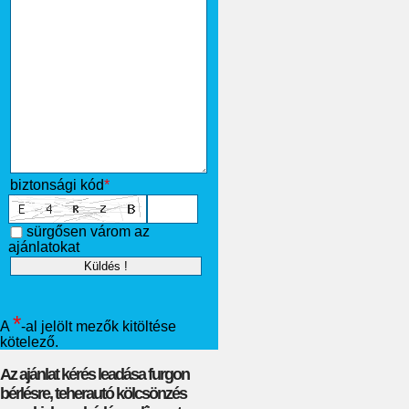
biztonsági kód
*
sürgősen várom az
ajánlatokat
*
A
-al jelölt mezők kitöltése
kötelező.
Az ajánlat kérés leadása furgon
bérlésre, teherautó kölcsönzés