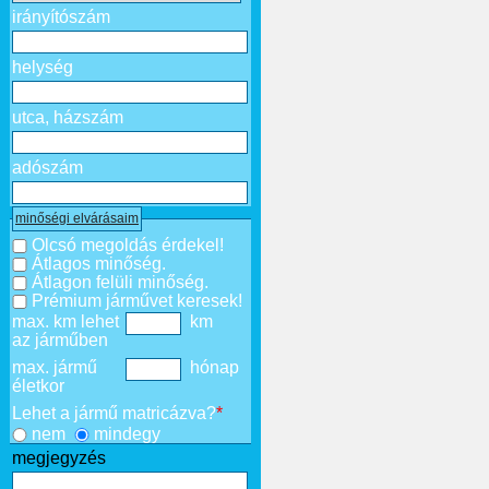
irányítószám
helység
utca, házszám
adószám
minőségi elvárásaim
Olcsó megoldás érdekel!
Átlagos minőség.
Átlagon felüli minőség.
Prémium járművet keresek!
max. km lehet
km
az járműben
max. jármű
hónap
életkor
Lehet a jármű matricázva?
*
nem
mindegy
megjegyzés