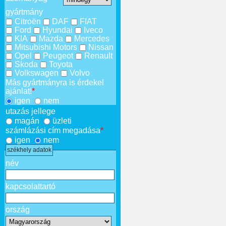
gyártmány
Citroën
DAF
FIAT
Ford
Hyundai
Iveco
KIA
Mazda
Mercedes
Mitsubishi Motors
Nissan
Opel
Peugeot
Renault
Skoda
Toyota
Volkswagen
Volvo
Más gyártmányra is érdekel
ajánlat!
*
igen
nem
utazás jellege
magán
üzleti
számlázási cím megadása
*
igen
nem
székhely adatok
név
kapcsolattartó
ország