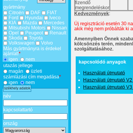
fizendő
gyártmány
megrendeléskor
Citroën
DAF
FIAT
Kedvezmények
:
Ford
Hyundai
Iveco
KIA
Mazda
Mercedes
Új regisztráció esetén 30 n
Mitsubishi Motors
Nissan
akik még nem próbálták ki a 
Opel
Peugeot
Renault
Skoda
Toyota
Amennyiben Önnek szabad
Volkswagen
Volvo
kölcsönzés terén, minden
Más gyártmányra is érdekel
szolgáltatásához.
ajánlat!
*
igen
nem
kapcsolódó anyagok
utazás jellege
magán
üzleti
Használati útmutató
számlázási cím megadása
*
Használati útmutató V2
igen
nem
Használati útmutató V3
székhely adatok
név
kapcsolattartó
ország