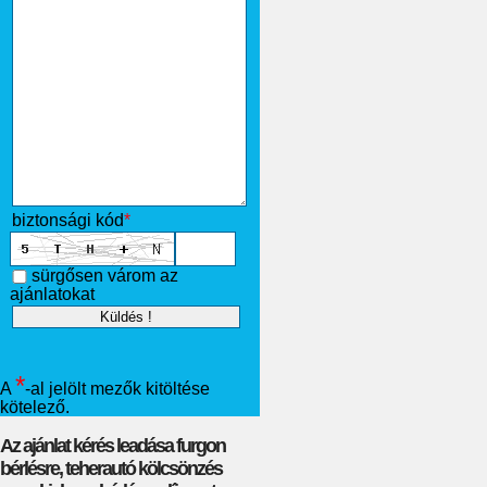
biztonsági kód
*
sürgősen várom az
ajánlatokat
*
A
-al jelölt mezők kitöltése
kötelező.
Az ajánlat kérés leadása furgon
bérlésre, teherautó kölcsönzés