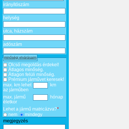
irányítószám
helység
utca, házszám
adószám
minőségi elvárásaim
Olcsó megoldás érdekel!
Átlagos minőség.
Átlagon felüli minőség.
Prémium járművet keresek!
max. km lehet
km
az járműben
max. jármű
hónap
életkor
Lehet a jármű matricázva?
*
nem
mindegy
megjegyzés