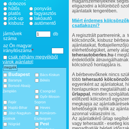
magánszemélyeknek segítsé
dobozos
eligazodni a kölünböző szol
hűtős
ponyvás
ajánlataik tengerében.
platós
fagyasztós
pick-up
lakóautó
Miért érdemes kölcsönző
kisbusz
autómentő
csatlakozni?
járművek
db
A regisztrált partnereink, a 
száma
kölcsönzők, kisbusz bérbead
ajánlataikat, flottajellemzőj
az Ön magyar
elérhetőségüket, amely ala
irányítószáma
*
teherautoberles.hu
-t megl
csak néhány megyékből
érdeklődők átnavigálhatnak
várok ajánlatot
:
kölcsönző honlapjára is.
megyék
A bérbevevőknek nincs sz
Budapest
Bács-Kiskun
több
teherautó kölcsönző
t
Baranya
Békés
egyenként az ajánlatokat, h
Borsod-Abaúj-
honlapunkon megtalálható
Zemplén
Csongrád
űrlappal
, minden szolgálta
Győr-Moson-
előfizető kölcsönző egyszer
Fejér
Sopron
megkapja az ajánlatkáréseke
Hajdú-Bihar
Heves
lehetőségük nyílik az ajánla
azonnal válaszolni is.
Jász-Nagykun-
Komárom-
Az ajánlatkérő űrlap segítsé
Szolnok
Esztergom
vagy teherautót - esetleg ki
Pest
Nógrád
megadhatják bérleti időszak