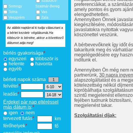
Szabolcs-
preferenciáikat, a számlázás
Somogy
Szatmár-Bereg
amely pontos és gyors aján
Tolna
Vas
elengedhetetlen.
Veszprém
Zala
Amennyiben Önnek javaslat
kiegészítésére, módosításár
Az alábbi naptárral ki tudja választani a
javaslatokra nyitottak vagy
a bérlet kezdeti- végdátumát.
Ha
köszönettel veszünk.
többször is bérelne, akkor a következő
dátumot adja meg!
A bérbevevőknek így időt és
takarítunk meg és várhatóa
bérlés gyakorisága
*
megelégedésére egy haszno
egyszeri
többször is
indítunk el.
hetente
havonta
egyéb
Amennyiben Ön még nem reg
partnerünk,
30 napra ingyen 
bérleti napok száma
alapszolgáltatást és a megje
kötelezettség nélkül díjmen
felvétel
*
kipróbálhatja szolgáltatásu
leadás
*
szintű megjelenést ellenszo
fejében tudnunk biztosítani
Érdekel pár nap eltéréssel
megjelenést takar.
más dátum is
:
*
igen
nem
Szolgáltatási díjak:
tervezett futás
*
km
férőhelyek
*
fő