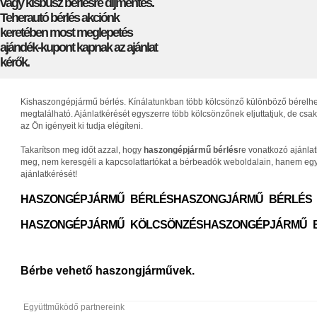
vagy kisbusz bérlésre díjmentes.
Teherautó bérlés akciónk
keretében most meglepetés
ajándék-kupont kapnak az ajánlat
kérők.
Kishaszongépjármű bérlés. Kínálatunkban több kölcsönző különböző bérelhető 
megtalálható. Ajánlatkérését egyszerre több kölcsönzőnek eljuttatjuk, de c
az Ön igényeit ki tudja elégíteni.
Takarítson meg időt azzal, hogy
haszongépjármű bérlés
re vonatkozó ajánla
meg, nem keresgéli a kapcsolattartókat a bérbeadók weboldalain, hanem egys
ajánlatkérését!
HASZONGÉPJÁRMŰ BÉRLÉS
HASZONGJÁRMŰ BÉRLÉS
HASZONGÉPJÁRMŰ KÖLCSÖNZÉS
HASZONGÉPJÁRMŰ 
Bérbe vehető haszongjárművek.
Együttműködő partnereink