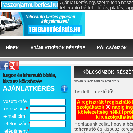
Ajánlat kérés egyszerre több hasz
haszonjarmuberles.hu
teherautó bérlet. Hűtős, platós, f
HÍREK
AJÁNLATKÉRŐK RÉSZÉRE
KÖLCSÖNZŐK
KÖLCSÖNZŐK RÉSZÉ
furgon és teherautó bérlés,
kisbusz kölcsönzés
főoldal
»
Kölcsönzők részére
»
AJÁNLATKÉRÉS
Tisztelt Érdeklődő!
vezetéknév
*
A regisztrált / regisztrál
szolgáltatók
30
napig in
keresztnév
*
kötelezettség nélkül pró
e-mail cím
*
ki a szolgáltatást
telefonszám
*
Honlapunk célja, hogy a
bé
teherautó
és kisbusz keres
felépítmény
*