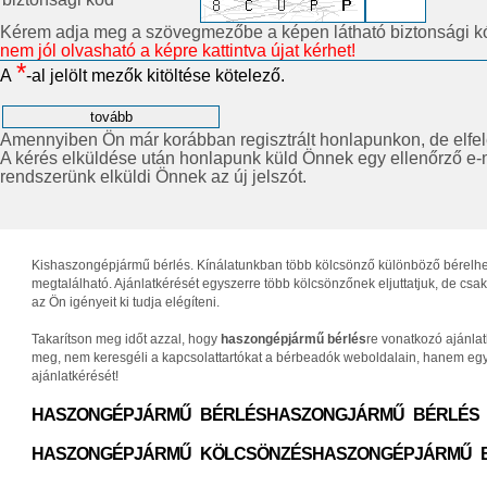
Kérem adja meg a szövegmezőbe a képen látható biztonsági k
nem jól olvasható a képre kattintva újat kérhet!
*
A
-al jelölt mezők kitöltése kötelező.
Amennyiben Ön már korábban regisztrált honlapunkon, de elfelejt
A kérés elküldése után honlapunk küld Önnek egy ellenőrző e-ma
rendszerünk elküldi Önnek az új jelszót.
Kishaszongépjármű bérlés. Kínálatunkban több kölcsönző különböző bérelhető 
megtalálható. Ajánlatkérését egyszerre több kölcsönzőnek eljuttatjuk, de c
az Ön igényeit ki tudja elégíteni.
Takarítson meg időt azzal, hogy
haszongépjármű bérlés
re vonatkozó ajánla
meg, nem keresgéli a kapcsolattartókat a bérbeadók weboldalain, hanem egys
ajánlatkérését!
HASZONGÉPJÁRMŰ BÉRLÉS
HASZONGJÁRMŰ BÉRLÉS
HASZONGÉPJÁRMŰ KÖLCSÖNZÉS
HASZONGÉPJÁRMŰ 