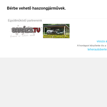
Bérbe vehető haszongjárművek.
Együttműködő partnereink
vissza a
A honlapot készítette és a t
teherautoberle