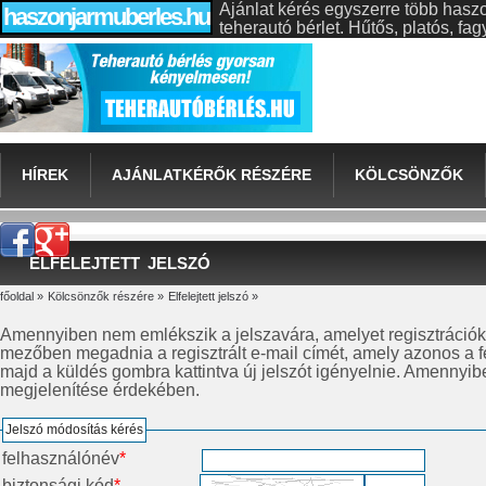
Ajánlat kérés egyszerre több hasz
haszonjarmuberles.hu
teherautó bérlet. Hűtős, platós, f
HÍREK
AJÁNLATKÉRŐK RÉSZÉRE
KÖLCSÖNZŐK
ELFELEJTETT JELSZÓ
főoldal
»
Kölcsönzők részére
»
Elfelejtett jelszó
»
Amennyiben nem emlékszik a jelszavára, amelyet regisztrációk
mezőben megadnia a regisztrált e-mail címét, amely azonos a fe
majd a küldés gombra kattintva új jelszót igényelnie. Amennyibe
megjelenítése érdekében.
Jelszó módosítás kérés
felhasználónév
*
biztonsági kód
*