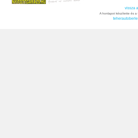
vissza a
A honlapot készítette és a t
teherautoberle