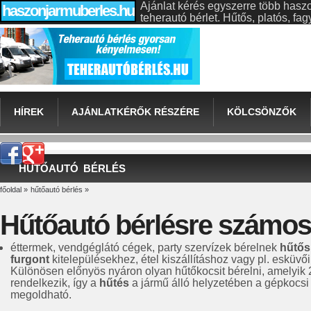
Ajánlat kérés egyszerre több hasz
haszonjarmuberles.hu
teherautó bérlet. Hűtős, platós, f
HÍREK
AJÁNLATKÉRŐK RÉSZÉRE
KÖLCSÖNZŐK
HŰTŐAUTÓ BÉRLÉS
főoldal
»
hűtőautó bérlés
»
Hűtőautó bérlésre számos 
éttermek, vendgéglátó cégek, party szervízek bérelnek
hűtős
furgont
kitelepülésekhez, étel kiszállításhoz vagy pl. esküvői
Különösen előnyös nyáron olyan hűtőkocsit bérelni, amelyik
rendelkezik, így a
hűtés
a jármű álló helyzetében a gépkocsi 
megoldható.