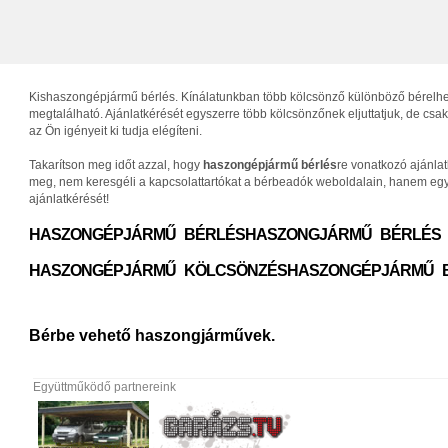
Kishaszongépjármű bérlés. Kínálatunkban több kölcsönző különböző bérelhető 
megtalálható. Ajánlatkérését egyszerre több kölcsönzőnek eljuttatjuk, de c
az Ön igényeit ki tudja elégíteni.
Takarítson meg időt azzal, hogy
haszongépjármű bérlés
re vonatkozó ajánla
meg, nem keresgéli a kapcsolattartókat a bérbeadók weboldalain, hanem egys
ajánlatkérését!
HASZONGÉPJÁRMŰ BÉRLÉS
HASZONGJÁRMŰ BÉRLÉS
HASZONGÉPJÁRMŰ KÖLCSÖNZÉS
HASZONGÉPJÁRMŰ 
Bérbe vehető haszongjárművek.
Együttműködő partnereink