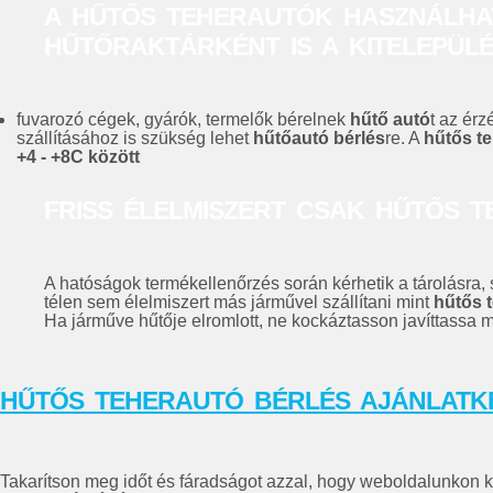
A
HŰTŐS TEHERAUTÓ
K HASZNÁLHA
HŰTŐRAKTÁRKÉNT IS A KITELEPÜL
fuvarozó cégek, gyárók, termelők bérelnek
hűtő autó
t az ér
szállításához is szükség lehet
hűtőautó bérlés
re. A
hűtős t
+4 - +8C között
FRISS ÉLELMISZERT CSAK
HŰTŐS T
A hatóságok termékellenőrzés során kérhetik a tárolásra
télen sem élelmiszert más járművel szállítani mint
hűtős 
Ha járműve hűtője elromlott, ne kockáztasson javíttassa m
HŰTŐS TEHERAUTÓ BÉRLÉS AJÁNLATK
Takarítson meg időt és fáradságot azzal, hogy weboldalunkon ke