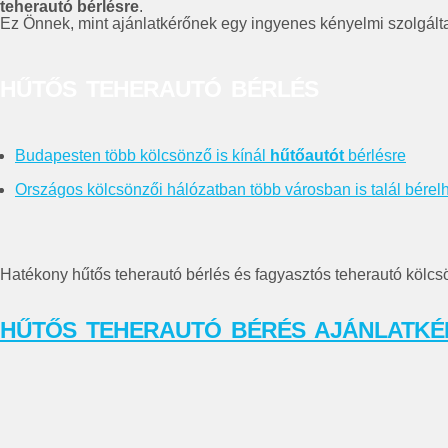
teherautó bérlésre
.
Ez Önnek, mint ajánlatkérőnek egy ingyenes kényelmi szolgálta
HŰTŐS TEHERAUTÓ BÉRLÉS
Budapesten több kölcsönző is kínál
hűtőautót
bérlésre
Országos kölcsönzői hálózatban több városban is talál bérel
Hatékony hűtős teherautó bérlés és fagyasztós teherautó kölcs
HŰTŐS TEHERAUTÓ BÉRÉS AJÁNLATKÉ