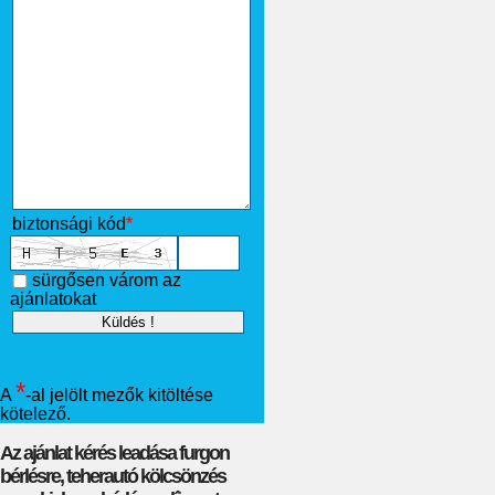
biztonsági kód
*
sürgősen várom az
ajánlatokat
*
A
-al jelölt mezők kitöltése
kötelező.
Az ajánlat kérés leadása furgon
bérlésre, teherautó kölcsönzés