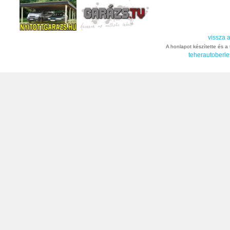
vissza a
A honlapot készítette és a t
teherautoberle