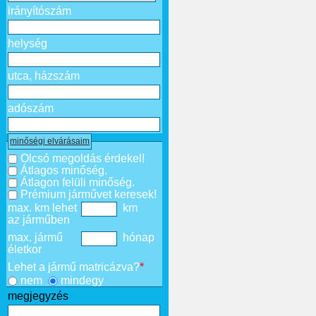
irányítószám
helység
utca, házszám
adószám
minőségi elvárásaim
Olcsó megoldás érdekel!
Átlagos minőség.
Átlagon felüli minőség.
Prémium járművet keresek!
max. km lehet
km
az járműben
max. jármű
hónap
életkor
Lehet a jármű matricázva?
*
nem
mindegy
megjegyzés