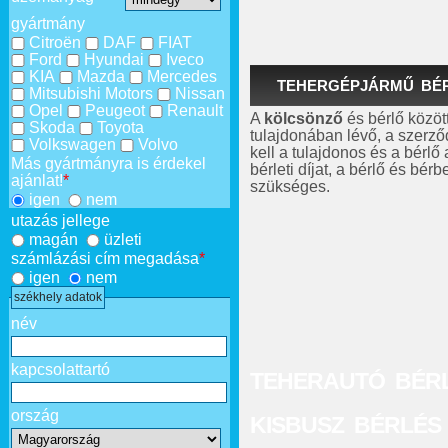
gyártmány
Citroën
DAF
FIAT
Ford
Hyundai
Iveco
KIA
Mazda
Mercedes
TEHERGÉPJÁRMŰ BÉR
Mitsubishi Motors
Nissan
Opel
Peugeot
Renault
A
kölcsönző
és bérlő között
Skoda
Toyota
tulajdonában lévő, a szerző
Volkswagen
Volvo
kell a tulajdonos és a bérlő 
Más gyártmányra is érdekel
bérleti díjat, a bérlő és bé
ajánlat!
*
szükséges.
igen
nem
utazás jellege
magán
üzleti
számlázási cím megadása
*
igen
nem
székhely adatok
név
kapcsolattartó
TEHERAUTÓ BÉRL
ország
KISBUSZ BÉRLÉS