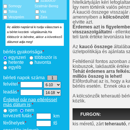
Szabolcs-
hitelkártyáján kéri lefoglalt
Somogy
Szatmár-Bereg
Így nem történik valós pé
A kaució összege visszajár
Tolna
Vas
amennyiben a
kölcsönzött
Veszprém
Zala
elvitte azt.
Érdemes azt is figyelembe 
Az alábbi naptárral ki tudja választani a
visszaszolgáltatni
- ellenk
a bérlet kezdeti- végdátumát.
Ha
teli tank értéke levonásra ke
többször is bérelne, akkor a következő
dátumot adja meg!
Az
kaucó összege
általáb
üzletpolitikája és ajánlata 
bérlés gyakorisága
*
egyszeri
többször is
Feltétlenül fontos azonban a
hetente
havonta
kisbuszok, lakóautók értéke 
egyéb
Tehát érdemes arra felkés
milliós összeg is lehet!
bérleti napok száma
Előfordulhat az is, hogy a k
felvétel
*
bérlés esetén. Ennek oka e
leadás
*
A kölcsönzők teherautó bérle
Érdekel pár nap eltéréssel
közlik.
más dátum is
:
*
igen
nem
FURGON:
tervezett futás
*
km
férőhelyek
*
fő
kis méretű, zárt
teherautó
, 