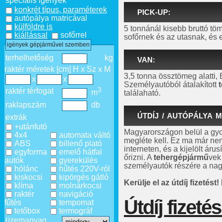
speciális igények
konkrét típus, paraméterek
PICK-UP:
autópálya matricával
külföldre is
5 tonnánál kisebb bruttó t
kiállással
sofőrrel
sofőrnek és az utasnak, és 
igények gépjárművel szemben
terhelhetőség
kg
VAN:
raktér méretek [cm] H x Sz x M
3,5 tonna össztömeg alatti,
x
x
Személyautóból átalakított
3
raktér térfogat
m
találaható.
raklapszám
db
ÚTDÍJ / AUTÓPÁLYA M
extrák
+utánfutó
Magyarországon belül a gyo
4x4
automata váltó
megléte kell. Ez ma már ne
ABS
billenő plató
interneten, és a kijelölt áru
egyforma
emelő hátfal
őrizni. A
tehergépjármű
vek
autók
gyerekülés
személyautók részére a na
hólánc
hűtés 220V-ról
kiskocsi
kipörgés gátló
Kerülje el az útdíj fizetést! 
klíma
molnárkocsi
raktér
navigáció
Útdíj fizeté
fűtés
tempomat
tetőbox
termográf
üzemanyag