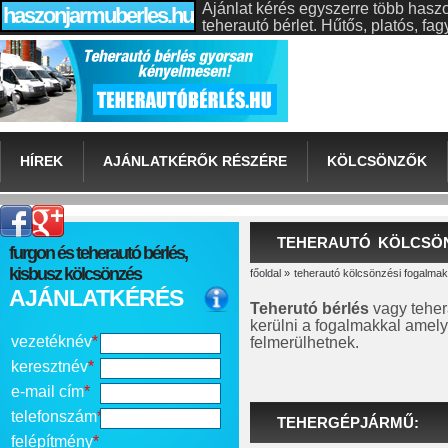
Ajánlat kérés egyszerre több hasz
haszonjarmuberles.hu
teherautó bérlet. Hűtős, platós, f
HÍREK
AJÁNLATKÉRŐK RÉSZÉRE
KÖLCSÖNZŐK
TEHERAUTÓ KÖLCSÖ
furgon és teherautó bérlés,
kisbusz kölcsönzés
főoldal
»
teherautó kölcsönzési fogalmak
AJÁNLATKÉRÉS
Teherutó bérlés
vagy tehera
kerülni a fogalmakkal amel
vezetéknév
*
felmerülhetnek.
keresztnév
*
e-mail cím
*
telefonszám
*
TEHERGÉPJÁRMŰ:
felépítmény
*