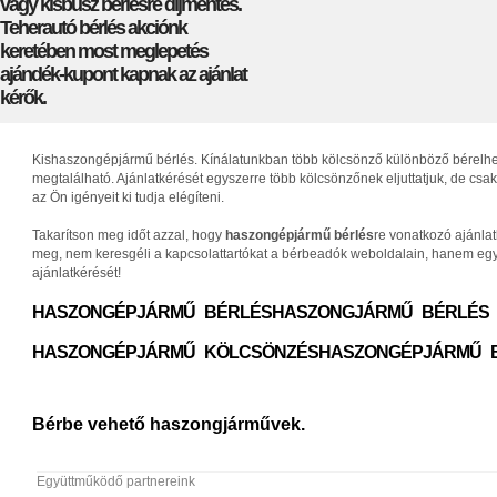
vagy kisbusz bérlésre díjmentes.
Teherautó bérlés akciónk
keretében most meglepetés
ajándék-kupont kapnak az ajánlat
kérők.
Kishaszongépjármű bérlés. Kínálatunkban több kölcsönző különböző bérelhető 
megtalálható. Ajánlatkérését egyszerre több kölcsönzőnek eljuttatjuk, de c
az Ön igényeit ki tudja elégíteni.
Takarítson meg időt azzal, hogy
haszongépjármű bérlés
re vonatkozó ajánla
meg, nem keresgéli a kapcsolattartókat a bérbeadók weboldalain, hanem egys
ajánlatkérését!
HASZONGÉPJÁRMŰ BÉRLÉS
HASZONGJÁRMŰ BÉRLÉS
HASZONGÉPJÁRMŰ KÖLCSÖNZÉS
HASZONGÉPJÁRMŰ 
Bérbe vehető haszongjárművek.
Együttműködő partnereink