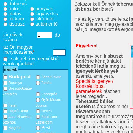
dobozos
Sokszor kell Önnek
teherau
hűtős
ponyvás
kisbusz bérlés
re?
platós
fagyasztós
pick-up
lakóautó
Ha ez így van, töltse le az
I
kisbusz
autómentő
használatával még gyorsabb
már jól megszokott és erg
járművek
db
száma
Figyelem
!
az Ön magyar
irányítószáma
*
Amennyiben
kisbuszt
csak néhány megyékből
bérlés
re kér ajánlatot
várok ajánlatot
:
feltétlenül adja meg
az
megyék
igényelt férőhelyek
számát, amelyet a
Budapest
Bács-Kiskun
Speciális igénye /
Baranya
Békés
Konkrét típus,
Borsod-Abaúj-
paraméterek
részben
Zemplén
Csongrád
lehet megadni.
Győr-Moson-
Teherautó bérlés
Fejér
Sopron
esetén
is érdemes minél
részletesebben
Hajdú-Bihar
Heves
meghatározni
a fuvarozási 
Jász-Nagykun-
Komárom-
hiszen az alkalmas jármű t
Szolnok
Esztergom
meghatározható és így az a
Pest
Nógrád
pontosabbak lesznek és el