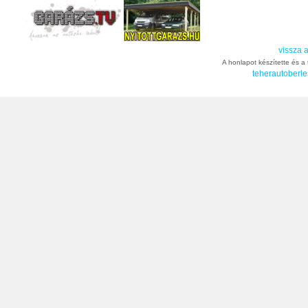
vissza a
A honlapot készítette és a t
teherautoberle