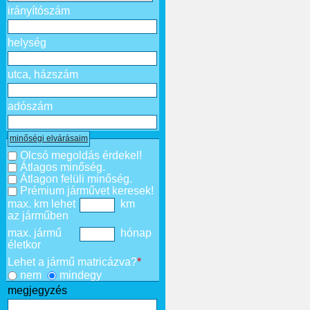
irányítószám
helység
utca, házszám
adószám
minőségi elvárásaim
Olcsó megoldás érdekel!
Átlagos minőség.
Átlagon felüli minőség.
Prémium járművet keresek!
max. km lehet
km
az járműben
max. jármű
hónap
életkor
Lehet a jármű matricázva?
*
nem
mindegy
megjegyzés