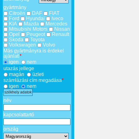
gyártmány
Citroën
DAF
FIAT
Ford
Hyundai
Iveco
KIA
Mazda
Mercedes
Mitsubishi Motors
Nissan
Opel
Peugeot
Renault
Skoda
Toyota
Volkswagen
Volvo
Más gyártmányra is érdekel
ajánlat!
*
igen
nem
utazás jellege
magán
üzleti
számlázási cím megadása
*
igen
nem
székhely adatok
név
kapcsolattartó
ország