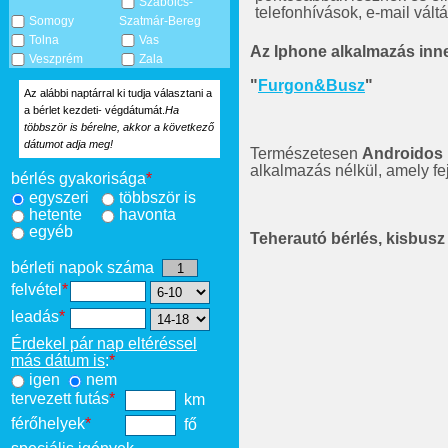
Szabolcs-
telefonhívások, e-mail vált
Somogy
Szatmár-Bereg
Tolna
Vas
Az Iphone alkalmazás innen
Veszprém
Zala
"
Furgon&Busz
"
Az alábbi naptárral ki tudja választani a
a bérlet kezdeti- végdátumát.
Ha
többször is bérelne, akkor a következő
dátumot adja meg!
Természetesen
Androidos
alkalmazás nélkül, amely fe
bérlés gyakorisága
*
egyszeri
többször is
hetente
havonta
egyéb
Teherautó bérlés, kisbusz 
bérleti napok száma
felvétel
*
leadás
*
Érdekel pár nap eltéréssel
más dátum is
:
*
igen
nem
tervezett futás
*
km
férőhelyek
*
fő