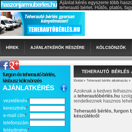
Ajánlat kérés egyszerre több hasz
haszonjarmuberles.hu
teherautó bérlet. Hűtős, platós, f
HÍREK
AJÁNLATKÉRŐK RÉSZÉRE
KÖLCSÖNZŐK
TEHERAUTÓ BÉRLÉS
furgon és teherautó bérlés,
kisbusz kölcsönzés
főoldal
»
Teherautó bérlés alkalmazás
»
AJÁNLATKÉRÉS
Azoknak a kedves felhaszná
a
teherautóbérlés.hu
szolg
vezetéknév
*
rendelkeznek hasznos lehet 
keresztnév
*
Teherautó bérlés, furgon b
e-mail cím
*
készülékről
telefonszám
*
felépítmény
*