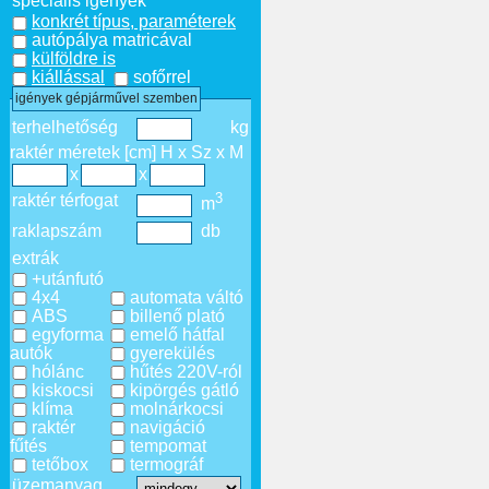
speciális igények
konkrét típus, paraméterek
autópálya matricával
külföldre is
kiállással
sofőrrel
igények gépjárművel szemben
terhelhetőség
kg
raktér méretek [cm] H x Sz x M
x
x
3
raktér térfogat
m
raklapszám
db
extrák
+utánfutó
4x4
automata váltó
ABS
billenő plató
egyforma
emelő hátfal
autók
gyerekülés
hólánc
hűtés 220V-ról
kiskocsi
kipörgés gátló
klíma
molnárkocsi
raktér
navigáció
fűtés
tempomat
tetőbox
termográf
üzemanyag