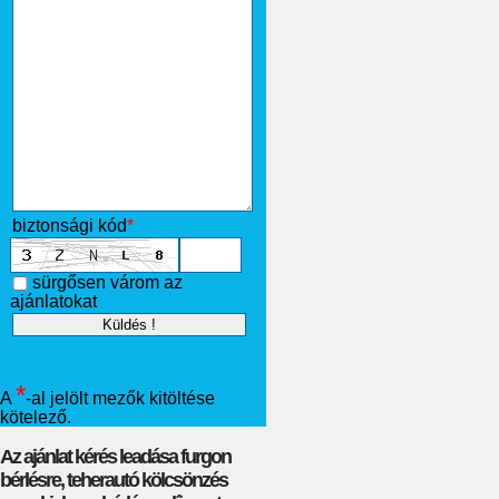
biztonsági kód
*
sürgősen várom az
ajánlatokat
*
A
-al jelölt mezők kitöltése
kötelező.
Az ajánlat kérés leadása furgon
bérlésre, teherautó kölcsönzés