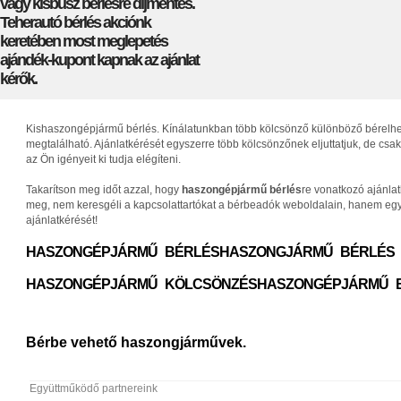
vagy kisbusz bérlésre díjmentes.
Teherautó bérlés akciónk
keretében most meglepetés
ajándék-kupont kapnak az ajánlat
kérők.
Kishaszongépjármű bérlés. Kínálatunkban több kölcsönző különböző bérelhető 
megtalálható. Ajánlatkérését egyszerre több kölcsönzőnek eljuttatjuk, de c
az Ön igényeit ki tudja elégíteni.
Takarítson meg időt azzal, hogy
haszongépjármű bérlés
re vonatkozó ajánla
meg, nem keresgéli a kapcsolattartókat a bérbeadók weboldalain, hanem egys
ajánlatkérését!
HASZONGÉPJÁRMŰ BÉRLÉS
HASZONGJÁRMŰ BÉRLÉS
HASZONGÉPJÁRMŰ KÖLCSÖNZÉS
HASZONGÉPJÁRMŰ 
Bérbe vehető haszongjárművek.
Együttműködő partnereink