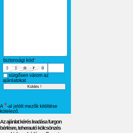
biztonsági kód
*
sürgősen várom az
ajánlatokat
*
A
-al jelölt mezők kitöltése
kötelező.
Az ajánlat kérés leadása furgon
bérlésre, teherautó kölcsönzés