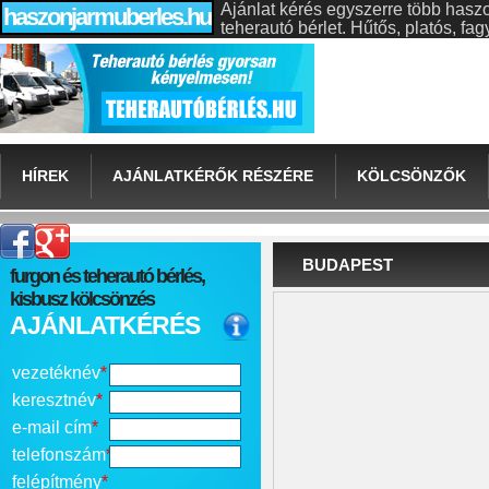
Ajánlat kérés egyszerre több hasz
haszonjarmuberles.hu
teherautó bérlet. Hűtős, platós, f
HÍREK
AJÁNLATKÉRŐK RÉSZÉRE
KÖLCSÖNZŐK
BUDAPEST
furgon és teherautó bérlés,
kisbusz kölcsönzés
AJÁNLATKÉRÉS
vezetéknév
*
keresztnév
*
e-mail cím
*
telefonszám
*
felépítmény
*