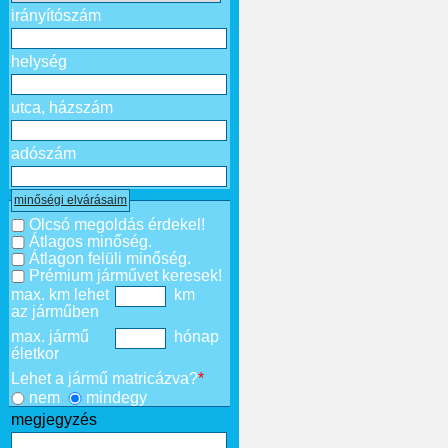
irányítószám
helység
utca, házszám
adószám
minőségi elvárásaim
Olcsó megoldás érdekel!
Átlagos minőség.
Átlagon felüli minőség.
Prémium járművet keresek!
max. km lehet
km
az járműben
max. jármű
hónap
életkor
Lehet a jármű matricázva?
*
nem
mindegy
megjegyzés