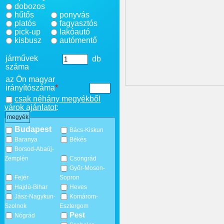
dobozos
hűtős
ponyvás
platós
fagyasztós
pick-up
lakóautó
kisbusz
autómentő
járművek
db
száma
az Ön magyar
irányítószáma
*
csak néhány megyékből
várok ajánlatot
:
megyék
Budapest
Bács-Kiskun
Baranya
Békés
Borsod-Abaúj-
Zemplén
Csongrád
Győr-Moson-
Fejér
Sopron
Hajdú-Bihar
Heves
Jász-Nagykun-
Komárom-
Szolnok
Esztergom
Pest
Nógrád