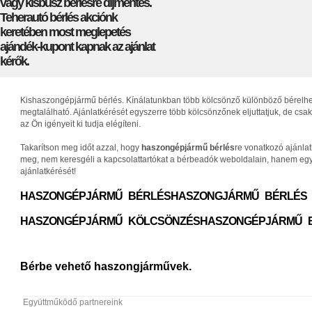
vagy kisbusz bérlésre díjmentes.
Teherautó bérlés akciónk
keretében most meglepetés
ajándék-kupont kapnak az ajánlat
kérők.
Kishaszongépjármű bérlés. Kínálatunkban több kölcsönző különböző bérelhető 
megtalálható. Ajánlatkérését egyszerre több kölcsönzőnek eljuttatjuk, de c
az Ön igényeit ki tudja elégíteni.
Takarítson meg időt azzal, hogy
haszongépjármű bérlés
re vonatkozó ajánla
meg, nem keresgéli a kapcsolattartókat a bérbeadók weboldalain, hanem egys
ajánlatkérését!
HASZONGÉPJÁRMŰ BÉRLÉS
HASZONGJÁRMŰ BÉRLÉS
HASZONGÉPJÁRMŰ KÖLCSÖNZÉS
HASZONGÉPJÁRMŰ 
Bérbe vehető haszongjárművek.
Együttműködő partnereink