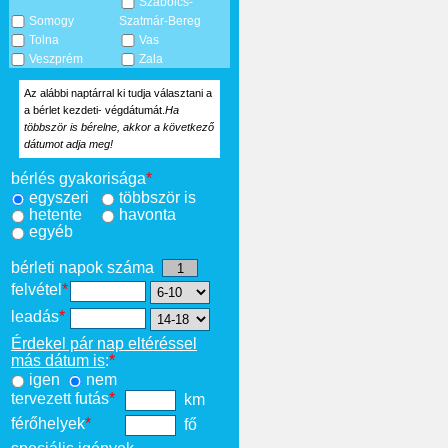
Szabolcs-
Somogy
Szatmár-Bereg
Tolna
Vas
Veszprém
Zala
Az alábbi naptárral ki tudja választani a
a bérlet kezdeti- végdátumát.
Ha
többször is bérelne, akkor a következő
dátumot adja meg!
bérlés gyakorisága
*
egyszeri
többször is
hetente
havonta
egyéb
bérleti napok száma
felvétel
*
leadás
*
Érdekel pár nap eltéréssel
más dátum is
:
*
igen
nem
tervezett futás
*
km
férőhelyek
*
fő