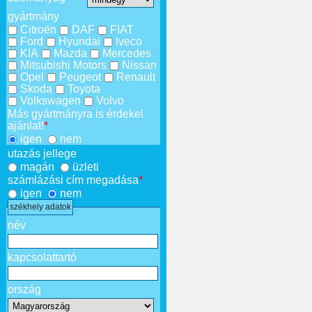
gyártmány
Citroën
DAF
FIAT
Ford
Hyundai
Iveco
KIA
Mazda
Mercedes
Mitsubishi Motors
Nissan
Opel
Peugeot
Renault
Skoda
Toyota
Volkswagen
Volvo
Más gyártmányra is érdekel
ajánlat!
*
igen
nem
utazás jellege
magán
üzleti
számlázási cím megadása
*
igen
nem
székhely adatok
név
kapcsolattartó
ország