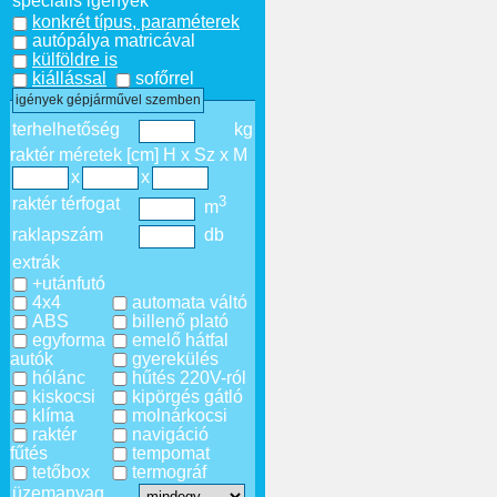
speciális igények
konkrét típus, paraméterek
autópálya matricával
külföldre is
kiállással
sofőrrel
igények gépjárművel szemben
terhelhetőség
kg
raktér méretek [cm] H x Sz x M
x
x
3
raktér térfogat
m
raklapszám
db
extrák
+utánfutó
4x4
automata váltó
ABS
billenő plató
egyforma
emelő hátfal
autók
gyerekülés
hólánc
hűtés 220V-ról
kiskocsi
kipörgés gátló
klíma
molnárkocsi
raktér
navigáció
fűtés
tempomat
tetőbox
termográf
üzemanyag