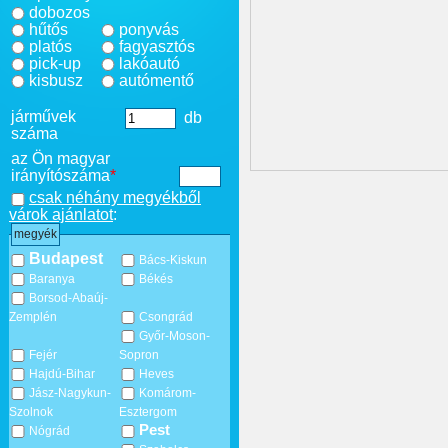
dobozos
hűtős
ponyvás
platós
fagyasztós
pick-up
lakóautó
kisbusz
autómentő
járművek
db
száma
az Ön magyar
irányítószáma
*
csak néhány megyékből
várok ajánlatot
:
megyék
Budapest
Bács-Kiskun
Baranya
Békés
Borsod-Abaúj-
Zemplén
Csongrád
Győr-Moson-
Fejér
Sopron
Hajdú-Bihar
Heves
Jász-Nagykun-
Komárom-
Szolnok
Esztergom
Pest
Nógrád