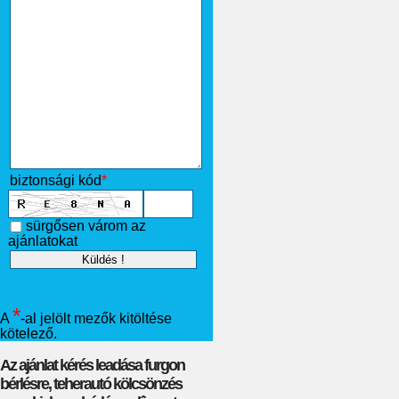
biztonsági kód
*
sürgősen várom az
ajánlatokat
*
A
-al jelölt mezők kitöltése
kötelező.
Az ajánlat kérés leadása furgon
bérlésre, teherautó kölcsönzés