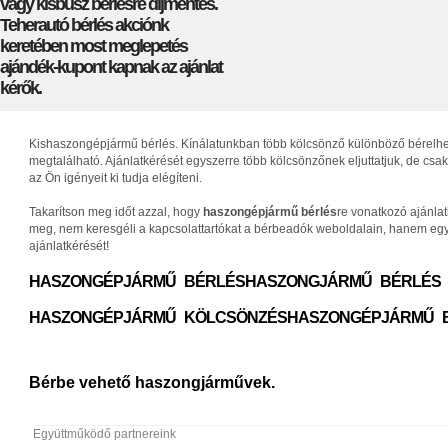
vagy kisbusz bérlésre díjmentes.
Teherautó bérlés akciónk
keretében most meglepetés
ajándék-kupont kapnak az ajánlat
kérők.
Kishaszongépjármű bérlés. Kínálatunkban több kölcsönző különböző bérelhető 
megtalálható. Ajánlatkérését egyszerre több kölcsönzőnek eljuttatjuk, de c
az Ön igényeit ki tudja elégíteni.
Takarítson meg időt azzal, hogy
haszongépjármű bérlés
re vonatkozó ajánla
meg, nem keresgéli a kapcsolattartókat a bérbeadók weboldalain, hanem egys
ajánlatkérését!
HASZONGÉPJÁRMŰ BÉRLÉS
HASZONGJÁRMŰ BÉRLÉS
HASZONGÉPJÁRMŰ KÖLCSÖNZÉS
HASZONGÉPJÁRMŰ 
Bérbe vehető haszongjárművek.
Együttműködő partnereink