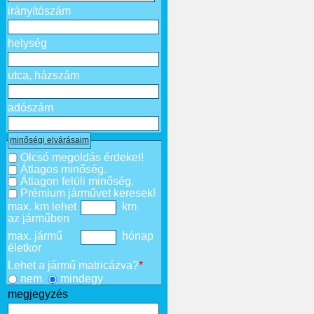
irányítószám
helység
utca, házszám
adószám
minőségi elvárásaim
Olcsó megoldás érdekel!
Átlagos minőség.
Átlagon felüli minőség.
Prémium járművet keresek!
max. km lehet
km
az járműben
max. jármű
hónap
életkor
Lehet a jármű matricázva?
*
nem
mindegy
megjegyzés