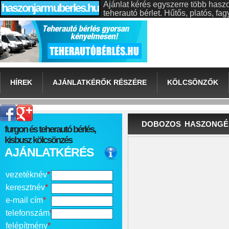
Ajánlat kérés egyszerre több hasz
haszonjarmuberles.hu
teherautó bérlet. Hűtős, platós, f
HÍREK
AJÁNLATKÉRŐK RÉSZÉRE
KÖLCSÖNZŐK
DOBOZOS HASZONGÉ
furgon és teherautó bérlés,
kisbusz kölcsönzés
AJÁNLATKÉRÉS
vezetéknév
*
keresztnév
*
e-mail cím
*
telefonszám
*
felépítmény
*