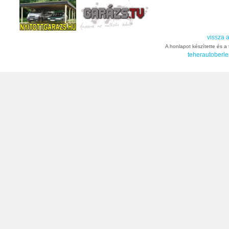
vissza a
A honlapot készítette és a t
teherautoberle