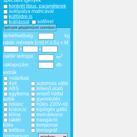
speciális igények
konkrét típus, paraméterek
autópálya matricával
külföldre is
kiállással
sofőrrel
igények gépjárművel szemben
terhelhetőség
kg
raktér méretek [cm] H x Sz x M
x
x
3
raktér térfogat
m
raklapszám
db
extrák
+utánfutó
4x4
automata váltó
ABS
billenő plató
egyforma
emelő hátfal
autók
gyerekülés
hólánc
hűtés 220V-ról
kiskocsi
kipörgés gátló
klíma
molnárkocsi
raktér
navigáció
fűtés
tempomat
tetőbox
termográf
üzemanyag