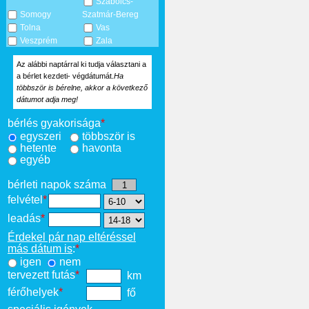
Szabolcs-
Somogy
Szatmár-Bereg
Tolna
Vas
Veszprém
Zala
Az alábbi naptárral ki tudja választani a
a bérlet kezdeti- végdátumát.
Ha
többször is bérelne, akkor a következő
dátumot adja meg!
bérlés gyakorisága
*
egyszeri
többször is
hetente
havonta
egyéb
bérleti napok száma
felvétel
*
leadás
*
Érdekel pár nap eltéréssel
más dátum is
:
*
igen
nem
tervezett futás
*
km
férőhelyek
*
fő