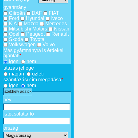
gyártmány
Citroën
DAF
FIAT
Ford
Hyundai
Iveco
KIA
Mazda
Mercedes
Mitsubishi Motors
Nissan
Opel
Peugeot
Renault
Skoda
Toyota
Volkswagen
Volvo
Más gyártmányra is érdekel
ajánlat!
*
igen
nem
utazás jellege
magán
üzleti
számlázási cím megadása
*
igen
nem
székhely adatok
név
kapcsolattartó
ország