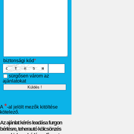
biztonsági kód
*
sürgősen várom az
ajánlatokat
*
A
-al jelölt mezők kitöltése
kötelező.
Az ajánlat kérés leadása furgon
bérlésre, teherautó kölcsönzés