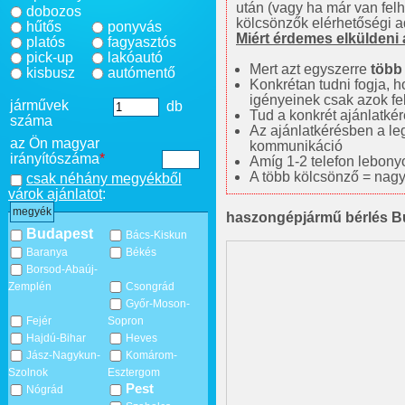
után (vagy ha már van fel
dobozos
kölcsönzők elérhetőségi a
hűtős
ponyvás
Miért érdemes elküldeni a
platós
fagyasztós
pick-up
lakóautó
Mert azt egyszerre
több
kisbusz
autómentő
Konkrétan tudni fogja, ho
igényeinek csak azok fel
járművek
db
Tud a konkrét ajánlatké
száma
Az ajánlatkérésben a le
az Ön magyar
kommunikáció
irányítószáma
*
Amíg 1-2 telefon lebonyol
A több kölcsönző = nagy
csak néhány megyékből
várok ajánlatot
:
megyék
haszongépjármű bérlés Bu
Budapest
Bács-Kiskun
Baranya
Békés
Borsod-Abaúj-
Zemplén
Csongrád
Győr-Moson-
Fejér
Sopron
Hajdú-Bihar
Heves
Jász-Nagykun-
Komárom-
Szolnok
Esztergom
Pest
Nógrád