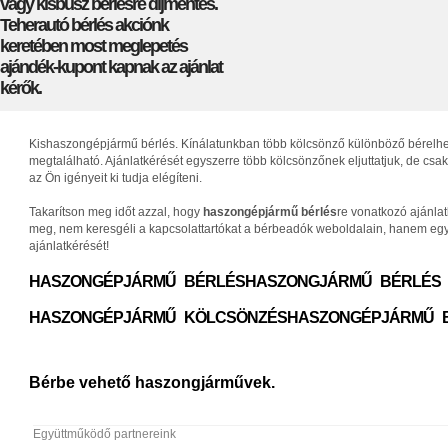
vagy kisbusz bérlésre díjmentes.
Teherautó bérlés akciónk
keretében most meglepetés
ajándék-kupont kapnak az ajánlat
kérők.
Kishaszongépjármű bérlés. Kínálatunkban több kölcsönző különböző bérelhető 
megtalálható. Ajánlatkérését egyszerre több kölcsönzőnek eljuttatjuk, de c
az Ön igényeit ki tudja elégíteni.
Takarítson meg időt azzal, hogy
haszongépjármű bérlés
re vonatkozó ajánla
meg, nem keresgéli a kapcsolattartókat a bérbeadók weboldalain, hanem egys
ajánlatkérését!
HASZONGÉPJÁRMŰ BÉRLÉS
HASZONGJÁRMŰ BÉRLÉS
HASZONGÉPJÁRMŰ KÖLCSÖNZÉS
HASZONGÉPJÁRMŰ 
Bérbe vehető haszongjárművek.
Együttműködő partnereink