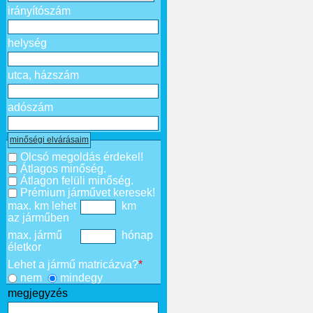
irányítószám
helység
utca, házszám
adószám
minőségi elvárásaim
Olcsó megoldás érdekel!
Átlagos minőség.
Átlagon felüli minőség.
Prémium járművet keresek!
max. km lehet
km
az járműben
max. jármű
hónap
életkor
Lehet a jármű matricázva?
*
nem
mindegy
megjegyzés