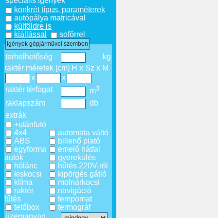
speciális igények
konkrét típus, paraméterek
autópálya matricával
külföldre is
kiállással
sofőrrel
igények gépjárművel szemben
terhelhetőség
kg
raktér méretek [cm] H x Sz x M
x
x
3
raktér térfogat
m
raklapszám
db
extrák
+utánfutó
4x4
automata váltó
ABS
billenő plató
egyforma
emelő hátfal
autók
gyerekülés
hólánc
hűtés 220V-ról
kiskocsi
kipörgés gátló
klíma
molnárkocsi
raktér
navigáció
fűtés
tempomat
tetőbox
termográf
üzemanyag