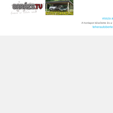
vissza a
A honlapot készítette és a t
teherautoberle