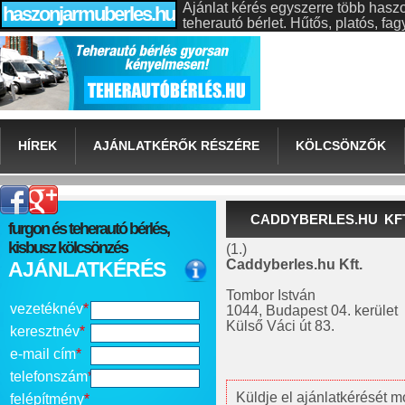
Ajánlat kérés egyszerre több hasz
haszonjarmuberles.hu
teherautó bérlet. Hűtős, platós, f
HÍREK
AJÁNLATKÉRŐK RÉSZÉRE
KÖLCSÖNZŐK
CADDYBERLES.HU KFT
furgon és teherautó bérlés,
kisbusz kölcsönzés
(1.)
Caddyberles.hu Kft.
AJÁNLATKÉRÉS
Tombor István
vezetéknév
*
1044, Budapest 04. kerület
Külső Váci út 83.
keresztnév
*
e-mail cím
*
telefonszám
*
Küldje el ajánlatkérését m
felépítmény
*