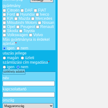
gyártmány
Citroën
DAF
FIAT
Ford
Hyundai
Iveco
KIA
Mazda
Mercedes
Mitsubishi Motors
Nissan
Opel
Peugeot
Renault
Skoda
Toyota
Volkswagen
Volvo
Más gyártmányra is érdekel
ajánlat!
*
igen
nem
utazás jellege
magán
üzleti
számlázási cím megadása
*
igen
nem
székhely adatok
név
kapcsolattartó
ország