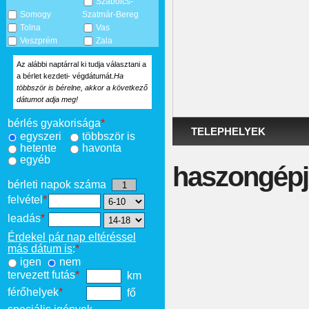
Szabolcs-
Somogy
Szatmár-Bereg
Tolna
Vas
Veszprém
Zala
Az alábbi naptárral ki tudja választani a
a bérlet kezdeti- végdátumát.
Ha
többször is bérelne, akkor a következő
dátumot adja meg!
bérlés gyakorisága
*
TELEPHELYEK
egyszeri
többször is
hetente
havonta
egyéb
haszongépj
bérleti napok száma
felvétel
*
leadás
*
Érdekel pár nap eltéréssel
más dátum is
:
*
igen
nem
tervezett futás
*
km
férőhelyek
*
fő