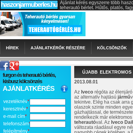
Ajánlat kérés egyszerre több hasz
haszonjarmuberles.hu
teherautó bérlet. Hűtős, platós, f
HÍREK
AJÁNLATKÉRŐK RÉSZÉRE
KÖLCSÖNZŐK
ÚJABB ELEKTROMOS 
furgon és teherautó bérlés,
kisbusz kölcsönzés
2013.08.01
AJÁNLATKÉRÉS
Az
Iveco
régóta az élenjáró
az alternatív hajtású
jármű
v
vezetéknév
*
tekintve. Elég ha csak arra
olaszok szinte minden egye
keresztnév
*
gázhajtással, de természet
e-mail cím
*
rendelkezik már elektromos
teherautó
val. Az
Iveco Dai
telefonszám
*
változata ráadásul egyre n
felépítmény
*
nagyobb cégek körében, a 