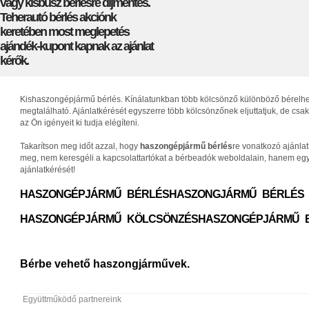
vagy kisbusz bérlésre díjmentes.
Teherautó bérlés akciónk
keretében most meglepetés
ajándék-kupont kapnak az ajánlat
kérők.
Kishaszongépjármű bérlés. Kínálatunkban több kölcsönző különböző bérelhető 
megtalálható. Ajánlatkérését egyszerre több kölcsönzőnek eljuttatjuk, de c
az Ön igényeit ki tudja elégíteni.
Takarítson meg időt azzal, hogy
haszongépjármű bérlés
re vonatkozó ajánla
meg, nem keresgéli a kapcsolattartókat a bérbeadók weboldalain, hanem egys
ajánlatkérését!
HASZONGÉPJÁRMŰ BÉRLÉS
HASZONGJÁRMŰ BÉRLÉS
HASZONGÉPJÁRMŰ KÖLCSÖNZÉS
HASZONGÉPJÁRMŰ 
Bérbe vehető haszongjárművek.
Együttműködő partnereink