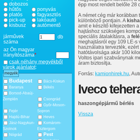
dobozos
épp most rendelt belőle 28 
hűtős
ponyvás
platós
fagyasztós
A német cég már korábban tes
pick-up
lakóautó
különböző pontjain. A
kish
kisbusz
autómentő
amit e készítő kifejezetten 
hajtáshoz szükséges kompon
járművek
speciális átalakításra, a
fel
db
száma
meghajtásról egy 109 LE-s v
használatra tervezték, ezér
az Ön magyar
hatótávolsága akár 100 kilom
irányítószáma
*
Voltos ipari szabványnak me
csak néhány megyékből
áram biztosítja.
várok ajánlatot
:
Forrás:
kamionhirek.hu
, Au
megyék
Budapest
Bács-Kiskun
Iveco teher
Baranya
Békés
Borsod-Abaúj-
Zemplén
Csongrád
haszongépjármű bérlés
Győr-Moson-
Fejér
Sopron
Vissza
Hajdú-Bihar
Heves
Jász-Nagykun-
Komárom-
Szolnok
Esztergom
Pest
Nógrád