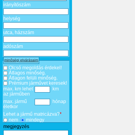
irányítószám
helység
utca, házszám
adószám
minőségi elvárásaim
Olcsó megoldás érdekel!
Átlagos minőség.
Átlagon felüli minőség.
Prémium járművet keresek!
max. km lehet
km
az járműben
max. jármű
hónap
életkor
Lehet a jármű matricázva?
*
nem
mindegy
megjegyzés