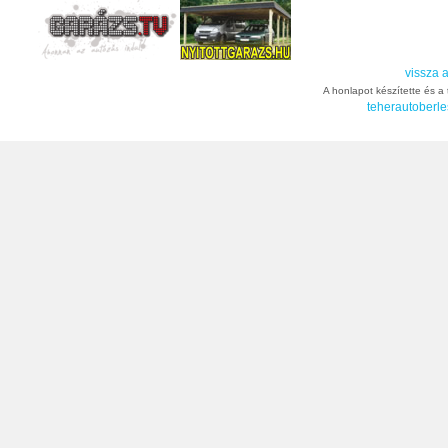
vissza a
A honlapot készítette és a t
teherautoberle