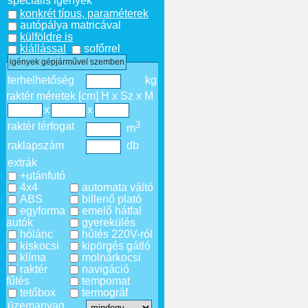
speciális igények
konkrét típus, paraméterek
autópálya matricával
külföldre is
kiállással
sofőrrel
igények gépjárművel szemben
terhelhetőség
kg
raktér méretek [cm] H x Sz x M
x
x
3
raktér térfogat
m
raklapszám
db
extrák
+utánfutó
4x4
automata váltó
ABS
billenő plató
egyforma
emelő hátfal
autók
gyerekülés
hólánc
hűtés 220V-ról
kiskocsi
kipörgés gátló
klíma
molnárkocsi
raktér
navigáció
fűtés
tempomat
tetőbox
termográf
üzemanyag