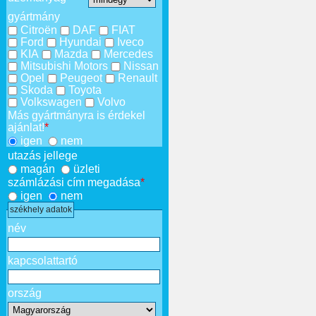
gyártmány
Citroën
DAF
FIAT
Ford
Hyundai
Iveco
KIA
Mazda
Mercedes
Mitsubishi Motors
Nissan
Opel
Peugeot
Renault
Skoda
Toyota
Volkswagen
Volvo
Más gyártmányra is érdekel
ajánlat!
*
igen
nem
utazás jellege
magán
üzleti
számlázási cím megadása
*
igen
nem
székhely adatok
név
kapcsolattartó
ország