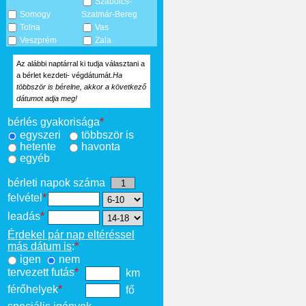
Szabolcs-
Somogy
Szatmár-Bereg
Tolna
Vas
Veszprém
Zala
Az alábbi naptárral ki tudja választani a
a bérlet kezdeti- végdátumát.
Ha
többször is bérelne, akkor a következő
dátumot adja meg!
bérlés gyakorisága
*
egyszeri
többször is
hetente
havonta
egyéb
bérleti napok száma
felvétel
*
leadás
*
Érdekel pár nap eltéréssel
más dátum is
:
*
igen
nem
tervezett futás
*
km
férőhelyek
*
fő