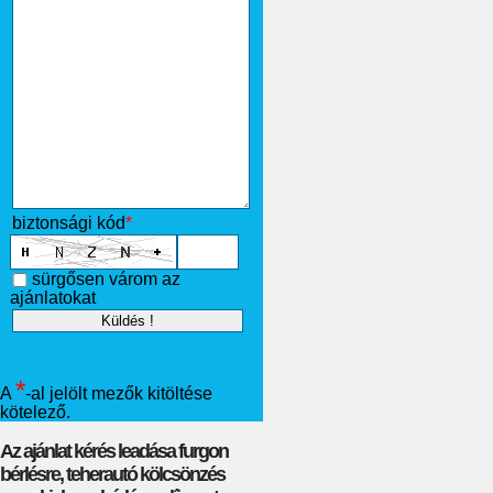
biztonsági kód
*
sürgősen várom az
ajánlatokat
*
A
-al jelölt mezők kitöltése
kötelező.
Az ajánlat kérés leadása furgon
bérlésre, teherautó kölcsönzés